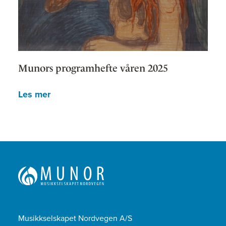
Munors programhefte våren 2025
Les mer
Musikkselskapet Nordvegen A/S