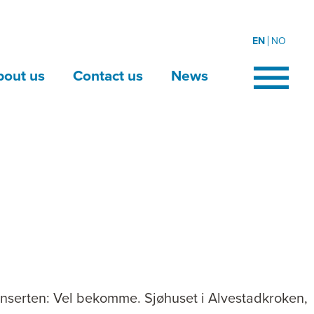
EN
NO
bout us
Contact us
News
onserten: Vel bekomme. Sjøhuset i Alvestadkroken,