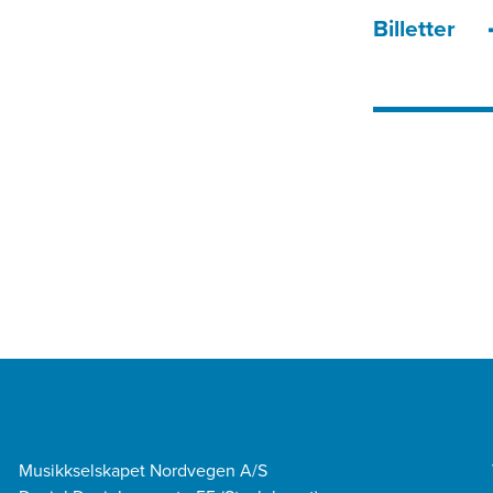
Billetter
Musikkselskapet Nordvegen A/S