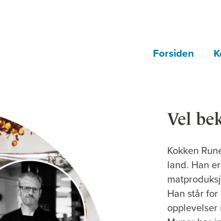
Forsiden
K
Vel b
Kokken Rune
land. Han er
matproduksjo
Han står for
opplevelser