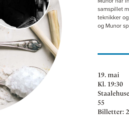
Munor har in
samspillet m
teknikker og
og Munor spi
19. mai
Kl. 19:30
Staalehuse
55
Billetter: