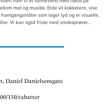
vitert ham til et samarbeid med fokus på
ellom mat og musikk. Eide vil kokkelere, vise
 framgangsmåter som lager lyd og er visuelle,
ller. Vi kan også friste med smaksprøver…
t, Daniel Danielsensgate
 200/150/rabatter