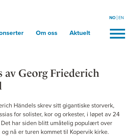
NO
EN
onserter
Om oss
Aktuelt
s av Georg Friederich
l
rich Händels skrev sitt gigantiske storverk,
sias for solister, kor og orkester, i løpet av 24
. Det har siden blitt umåtelig populært over
 og nå er turen kommet til Kopervik kirke.