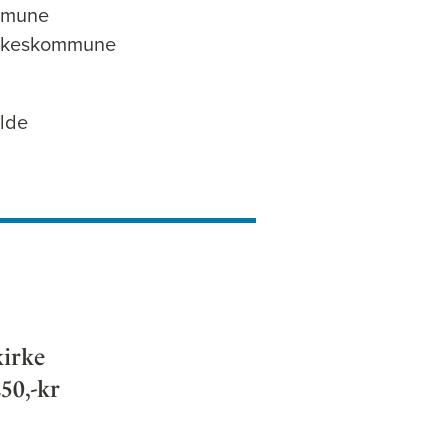
mmune
ylkeskommune
elde
kirke
250,-kr