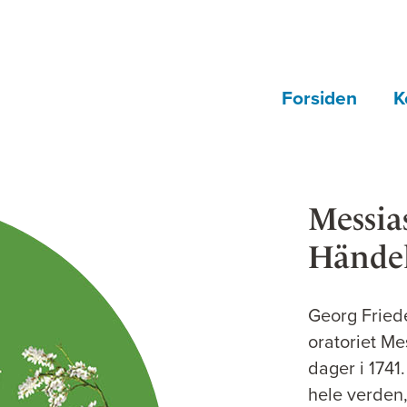
Forsiden
K
Messia
Hände
Georg Friede
oratoriet Mes
dager i 1741
hele verden,