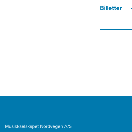
Billetter
Musikkselskapet Nordvegen A/S