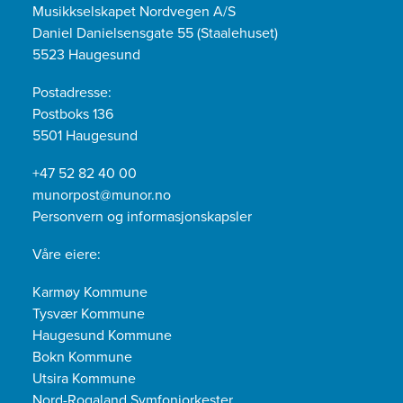
Musikkselskapet Nordvegen A/S
Daniel Danielsensgate 55 (Staalehuset)
5523 Haugesund
Postadresse:
Postboks 136
5501 Haugesund
+47 52 82 40 00
munorpost@munor.no
Personvern og informasjonskapsler
Våre eiere:
Karmøy Kommune
Tysvær Kommune
Haugesund Kommune
Bokn Kommune
Utsira Kommune
Nord-Rogaland Symfoniorkester