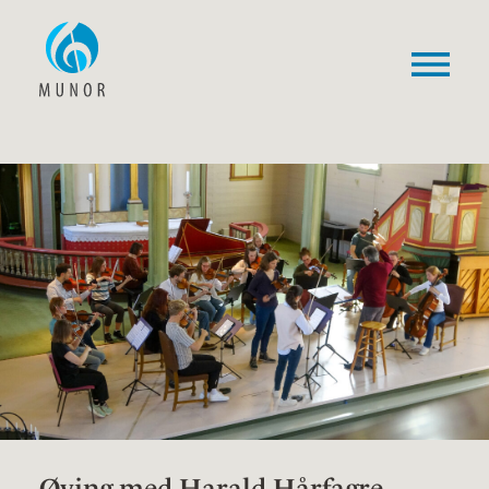
Øving med Harald Hårfagre